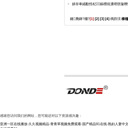
姘存車緇勫悎杞～鏂欑殑瀵嗗皝璇曢
鏈爮鍏?欏?
[1]
[2]
[3]
[4]
榪斿洖
棣栭
感谢您访问我们的网站，您可能还对以下资源感兴趣：
亚洲一区在线播放-久久视频精品-青青草视频免费观看-国产精品91在线-熟妇人妻中文