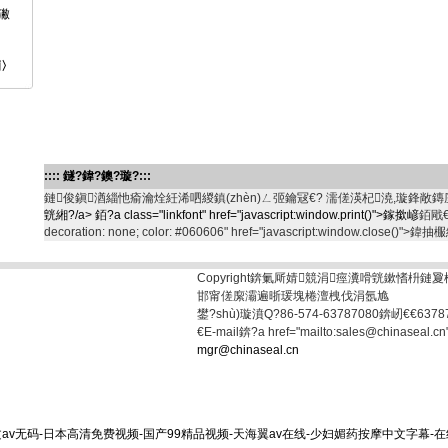
獙
〉
:::: 鐩?鍏?鐭?璇?:::
鏈俊鎭湭緇忚瘉瀹烇紝浠呬緵鎮(zhèn)ㄥ弬鑰冦€? 濡傞渶杞澆,璇鋒敞鏄
皝緗?/a> 銆?a class="linkfont" href="javascript:window.print()">鎵撳嵃
銆戙€?a
decoration: none; color: #060606" href="javascript:window.close()"
Copyright錛氭厛婧競涓痙瀵嗗皝鏉愭枡
邯甯傞緳灞遍晣瑗塊棬澶栧伐涓氬尯
鐢?shù)璇濆Q?86-574-63787080錛屻€€637
€E-mail錛?a href="mailto:sales@chinaseal.c
mgr@chinaseal.cn
av无码-日本高清免费视频-国产99精品视频-天海翼av在线-少妇媚药按摩中文字幕-