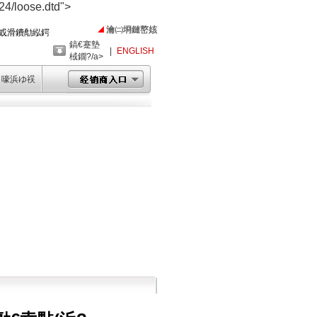
4/loose.dtd">
瀹㈡埛鏈嶅姟
戜滑鐨勪紭鍔
鎬€蹇墊
|
ENGLISH
棫鐗?/a>
ㄧ嚎浜ゆ祦