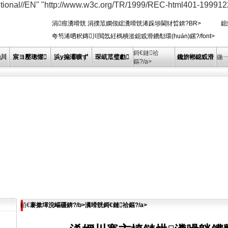
nal//EN" "http://www.w3c.org/TR/1999/REC-html401-1999122
涓痙瀵嗗皝 涓撲笟嫻佷綋瀵嗗皝浠跺埗閫犲晢錛?BR> 鎴
夸笉浠呬粎鏄川閲忥紝榪樻湁鎴戜滑鐨勪環(huán)鏍?/font>
鎶€鏈祫
勮川
宸ヨ壓璁懼
浜у搧灞曠ず
琛屼笟璧勮
鑱旂郴鎴戜滑
鍦
鏂?/a>
銆€
褰撳墠浣嶇疆錛?/b>
瀵嗗皝鎶€鏈祫鏂?/a>