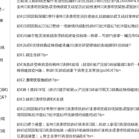
岀敤浠ユ姷鎶楀洜榛忓害澧炲姞鑰屽鍔犵殑鍓垏鍔涳紝澶т簬1600MPa
崟绔潰瀵嗗皝閫氬叆澶栦緵鍐叉礂娑詫紝鎴栧弻绔潰瀵嗗皝閫氬叆闅旂嫻
鐢ㄩ
銆€(2)閲囩敤闈欐寮忓弻绔潰瀵嗗皝涓斿甫鏈夊姞鍘嬪紡鍐叉礂緋葷粺銆?
棶
銆€(3)閲囩敤紜紜懇鎿﹀壇鏉愭枡緇勫悎錛屽紕沖寲紜?紕沖寲紜咃紝鎴
銆€(4)鑰冭檻淇濇俯緇撴瀯錛屼繚璇佷粙璐ㄩ粡搴︿笉鍥犳俯搴﹂檷浣庤€屽
銆€浜屻€佸惈鍥轟綋棰楃矑浠嬭川(濉斿簳孌嬫補銆佹補嫻嗐€佸師鏈?
熺殑
銆€1.鐗圭偣錛?/p>
兘
銆€浼氬紩璧峰瘑灝佺幆绔潰嬋€鐑堢（鎹熴€傚浐浣撻綺掓矇縐湪鍔ㄧ
棰楃矑娌夌Н鍦ㄥ脊綈т笂錛屼細褰卞搷寮圭哀寮規(guī)€с€?/p>
銆€2.
瀵嗗皝瑕佹眰
錛?/p>
涓€)
銆€鎽╂摝鍓€愮（錛岃鑳芥帓闄ゅ浐浣撻綺掓垨闃叉鍥轟綋棰楃矑娌夋穩(
浜?
銆€3.鏈烘瀵嗗皝鐨勯€夋嫨
銆€(1)閲囩敤鍔犲帇寮忓弻绔潰瀵嗗皝錛屽湪瀵嗗皝鑵斿唴閫氬叆闅旂
壇閲囩敤紕沖寲紜?紕沖寲紜呯殑鏉愭枡緇勫悎銆?/p>
畨瑁
銆€(2)鑻ラ噰鐢ㄥ崟绔潰瀵嗗皝錛屽簲浠庡閮ㄥ紩鍏ユ瘮琚瘑灝佷粙
錛屽綋閲囩敤琚瘑灝佷粙璐ㄨ繘琛屽啿媧楁椂錛屽湪榪涘叆瀵嗗皝鑵斾箣
殑
笖搴旈噰鐢ㄥぇ寮圭哀寮忓瘑灝佺粨鏋勩€?br>