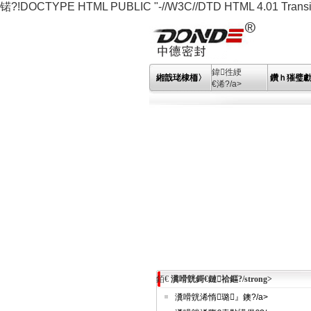
锘?!DOCTYPE HTML PUBLIC "-//W3C//DTD HTML 4.01 Transitio
鍏徃綆
緗戠珯棣栭〉
鑽ｈ獕璧
€浠?/a>
銆€
瀵嗗皝鎶€鏈祫鏂?/strong>
瀵嗗皝浠惰璐』鐭?/a>