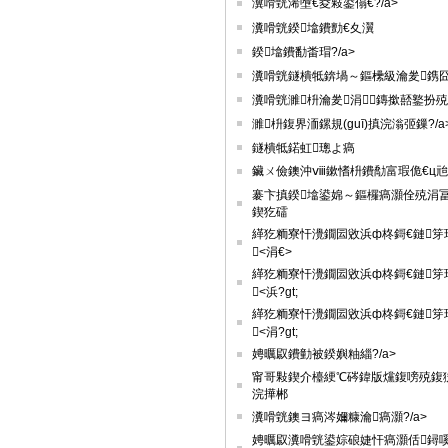
瀵嗗皝浠墮€夌敤鍙傝€?/a>
瀵嗗皝鍨墖鐨勯€夊瀷
鍨墖鐨勫畨瑁?/a>
瀵嗗皝鐩樻牴錛堝～鏂欙級瀹夎鎸
瀵嗗皝濉枡瀹夎涓鏄撳嚭鐜扮殑
濉枡鍑界洏鏍規(guī)搷浣滃弬鏁?/a
鐩樻牴鍩虹璁よ瘑
鑶ㄨ儉鐭沖ⅷ鏉愭枡鐨勪富瑕佹€ц兘
褰卞搷鍨墖鍙婂～鏂欏瘑灝佺殑涓
鍥犵礌
緙犵粫寮忓灚鐗囩敓浜ф柊鎶€鏈笌
<涓€>
緙犵粫寮忓灚鐗囩敓浜ф柊鎶€鏈笌
<浜?gt;
緙犵粫寮忓灚鐗囩敓浜ф柊鎶€鏈笌
<涓?gt;
娉曞叞鐨勭被鍨嬩粙緇?/a>
甯哥敤鍥介檯綆℃硶鍏版爣鍑嗙殑鍑
浣撶郴
瀵嗗皝鐭ヨ瘑涔嬭糠瀹瘑灝?/a>
娉曞叞瀵嗗皝鍙婃硠婕忓瘑灝佸鐞