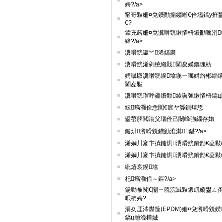
娉?/a>
甯哥敤姍¤兌鐨勫搧縐嶃€佺壒鎬у拰
€?
鍏充簬姍¤兌瀵嗗皝鏉愭枡鐨勫嚑涓
絳?/a>
瀵嗗皝瀛︾浠嬬粛
瀵嗗皝浠剁殑縐戝閫夋嫨鏂瑰紡
娉曞叞瀵嗗皝鍨墖鍦ㄧ噧姘旂郴緇
閫夌敤
瀵嗗皝瑁呯疆鐨勭綾誨強鏉愭枡鎬ц
紜瘑灝佺悆闃€宸ヤ綔鍘熺悊
鍙嶅簲閲滃父瑙佺己闄峰強緇存姢
鏈烘瀵嗗皝鐨勭淮淇鍖?/a>
浠嬭川褰卞搷鏈烘瀵嗗皝鐨勯€夌敤(
浠嬭川褰卞搷鏈烘瀵嗗皝鐨勯€夌敤(
紕熺哀鍨墖
杞瘑灝佸～鏂?/a>
鍚勭被闃€闂ㄧ殑浣滅敤鍜屼嬌鐢ㄥ
呮柟娉?
涓夊厓涔欎笝(EPDM)姍¤兌瀵嗗皝鍨
鎬ц兘浼樺娍