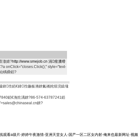
庢潵婧?
http://www.smejob.cn
涓痙瀵嗗
 onClick="closes.Click();" style="text-
>鍏抽棴紿楀彛銆?
鏈夐檺鍏徃銆€鍏徃鍦板潃錛氭禉姹熺渷鎱堟
87840銆€浼犵湡錛?86-574-63787241銆
n">sales@chinaseal.cn錛?
在线观看a级片-婷婷午夜激情-亚洲天堂女人-国产一区二区女内射-俺来也最新网址-视频