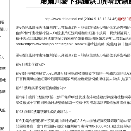
浠嬭川褰卞搷鏈烘瀵嗗皝鐨勯
http://www.chinaseal.cn/
(2004-9-13 12:24:46)
銆€涓痙
囧崡
涓€銆侀珮綺樺害浠嬭川(娑︽粦鑴傘€佺～閰搞€侀嬌杞補銆佹苯緙告補銆佽
闂
偣錛?榛忓害楂樻椂娑︽€ц兘濂斤紝浣嗚繃楂樹細褰卞搷鍔ㄧ幆鐨勬誕鍔ㄦ
>
榛忓害榪囬珮鏃訛紝瀵嗗皝闈箣闂翠笉鏄撳艦鎴愭恫鑶滐紝娑︽粦鎬ц兘宸紝
href="http://www.smejob.cn" target="_blank">瀵嗗皝鐨勮姹傦
涓€銆侀珮綺樺害浠嬭川(娑︽粦鑴傘€佺～閰搞€侀嬌杞補銆佹苯緙告補銆
冨ぇ
銆€1.鐗圭偣錛?/p>
瑁呭
銆€榛忓害楂樻椂娑︽€ц兘濂斤紝浣嗚繃楂樹細褰卞搷鍔ㄧ幆鐨勬誕鍔ㄦ€
忓害榪囬珮鏃訛紝瀵嗗皝闈箣闂翠笉鏄撳艦鎴愭恫鑶滐紝娑︽粦鎬ц兘宸紝
瑁呭
銆€2.瀵瑰瘑灝佺殑瑕佹眰錛?/p>
瑁呭
銆€鎽╂摝鍓潗鏂欒€愮（錛屽脊綈ц鏈夎凍澶熺殑鑳藉姏鍏嬫湇楂橀粡
灝佽厰娓╁害榪囦綆鑰屽紩璧蜂粙璐ㄧ殑榛忓害澧為珮錛岃姹傚瘑灝佽厰淇濇
犱釜
銆€3.鏈烘
瀵嗗皝
鐨勯€夋嫨錛?/p>
銆€(1)涓€鑸粡搴︾殑浠嬭川錛屽綋p鈮?.8Mpa鏃訛紝閫夌敤鍗曠闈㈤潪
閲囩敤騫寵 寮忓瘑灝併€傚綋浠嬭川榛忓害涓?00-1600Mpa.s鏃訛紝闇
嗘柟