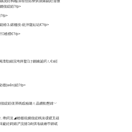
.s鏃訛紝榪橀渶瑕佸姞寮烘鼎婊戯紝濡傚
佷綋銆?/p>
/p>
栫⒊鍖栭挩-紕沖寲紜呫€?/p>
楂樸€?/p>
幆澶勪細浣垮姩鐜け鍘繪誕鍔ㄦ€э紝
wěn)銆?/p>
嫻佷綋銆傞潬榪戜粙璐ㄤ晶鐨勬懇鎿﹀
璐ㄥ帇鍔涚◢楂樼殑嫻佷綋榪涘叆鍐叉礂
鍓嶏紝鎶婂浐浣撻綺掑垎紱繪帀錛屼