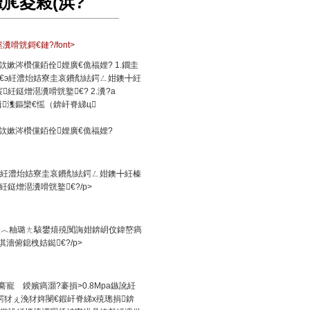
€夌敤(浜?
瀵嗗皝鎶€鏈?/font>
嫰涔欑儻銆佺娌廣€佹福娌? 1.鐗圭
€э紝澧炲姞寮圭哀鐨勪紶鍔ㄥ姏鐭╋紝
鎹熷潖瀵嗗皝鐜€? 2.瀵?a
細 鎽╂摝鍓潗鏂欒€愮（錛屽脊綈ц
佽嫰涔欑儻銆佺娌廣€佹福娌?
э紝澧炲姞寮圭哀鐨勪紶鍔ㄥ姏鐭╋紝榛
鎹熷潖瀵嗗皝鐜€?/p>
搴︿粙璐ㄤ駭鐢熺殑闃誨姏錛岄伩鍏嶅瘑
俯鎴栧姞鐑€?/p>
騫寵 鍨嬪瘑灝?褰損>0.8Mpa鏃訛紝
€鍔犲ぇ浼犲姩閿€鍜屽脊綈х殑璁捐錛