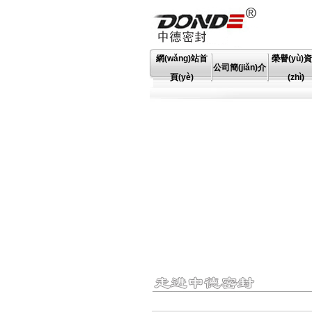
網(wǎng)站首
榮譽(yù)
公司簡(jiǎn)介
頁(yè)
(zhì)