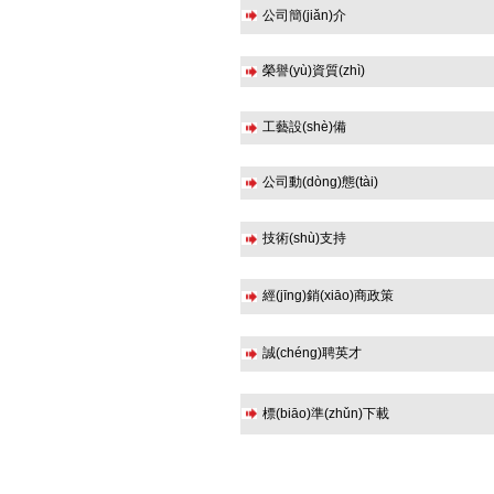
公司簡(jiǎn)介
榮譽(yù)資質(zhì)
工藝設(shè)備
公司動(dòng)態(tài)
技術(shù)支持
經(jīng)銷(xiāo)商政策
誠(chéng)聘英才
標(biāo)準(zhǔn)下載