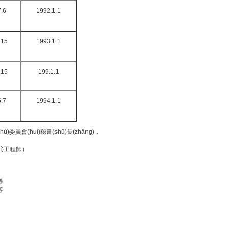
.6
1992.1.1
.15
1993.1.1
.15
199.1.1
.7
1994.1.1
委員會(huì)秘書(shū)長(zhǎng)，
jí)工程師）
等
等