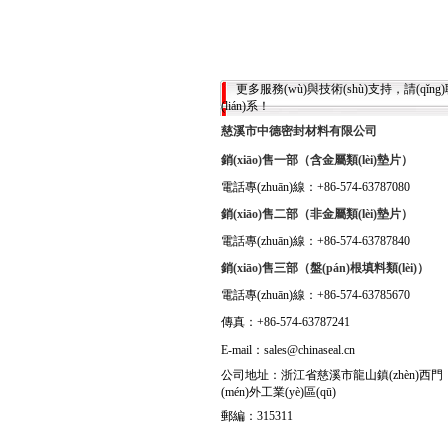
更多服務(wù)與技術(shù)支持，請(qǐng)
(lián)系！
慈溪市中德密封材料有限公司
銷(xiāo)售一部（含金屬類(lèi)墊片）
電話專(zhuān)線：+86-574-63787080
銷(xiāo)售二部（非金屬類(lèi)墊片）
電話專(zhuān)線：+86-574-63787840
銷(xiāo)售三部（盤(pán)根填料類(lèi)）
電話專(zhuān)線：+86-574-63785670
傳真：+86-574-63787241
E-mail：sales@chinaseal.cn
公司地址：浙江省慈溪市龍山鎮(zhèn)西門
(mén)外工業(yè)區(qū)
郵編：315311