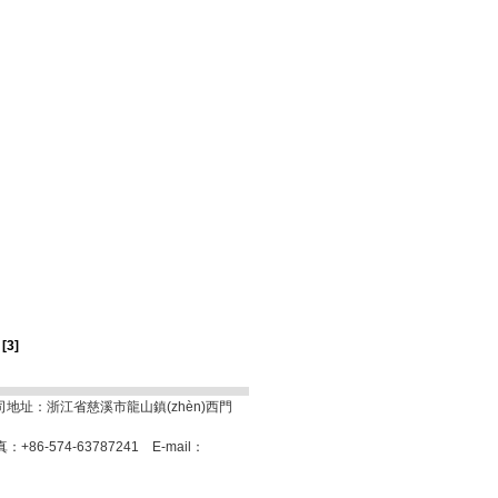
[3]
司地址：浙江省慈溪市龍山鎮(zhèn)西門
：+86-574-63787241 E-mail：