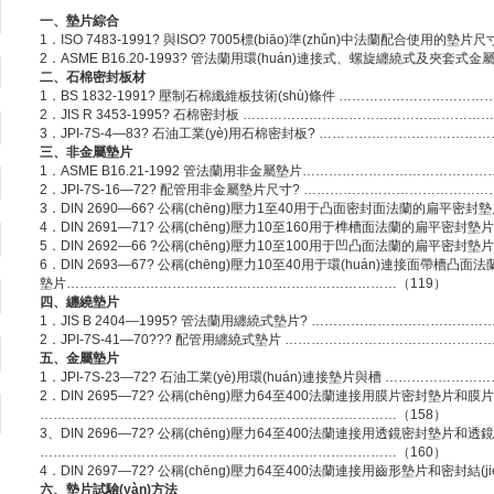
一、墊片綜合
1．ISO 7483-1991? 與ISO? 7005標(biāo)準(zhǔn)中法蘭配合使用的
2．
ASME B16.20-1993
? 管法蘭用環(huán)連接式、螺旋纏繞式及夾套式金
二、石棉密封板材
1．BS 1832-1991? 壓制石棉纖維板技術(shù)條件 …………………………
2．JIS R 3453-1995? 石棉密封板 ………………………………………………
3．JPI-7S-4—83? 石油工業(yè)用石棉密封板? ……………………………
三、非金屬墊片
1．ASME B16.21-1992 管法蘭用非金屬墊片……………………………………
2．JPI-7S-16—72? 配管用非金屬墊片尺寸? ……………………………………
3．DIN 2690—66? 公稱(chēng)壓力1至40用于凸面密封面法蘭的扁平密封
4．DIN 2691—71? 公稱(chēng)壓力10至160用于榫槽面法蘭的扁平密封墊
5．DIN 2692—66 ?公稱(chēng)壓力10至100用于凹凸面法蘭的扁平密封墊
6．DIN 2693—67? 公稱(chēng)壓力10至40用于環(huán)連接面帶槽凸面
墊片…………………………………………………………………（119）
四、纏繞墊片
1．JIS B 2404—1995? 管法蘭用纏繞式墊片? …………………………………
2．JPI-7S-41—70??? 配管用纏繞式墊片 ………………………………………
五、金屬墊片
1．JPI-7S-23—72? 石油工業(yè)用環(huán)連接墊片與槽 ………………
2．DIN 2695—72? 公稱(chēng)壓力64至400法蘭連接用膜片密封墊片和膜片焊
………………………………………………………………………（158）
3、DIN 2696—72? 公稱(chēng)壓力64至400法蘭連接用透鏡密封墊片和透鏡密封
………………………………………………………………………（160）
4．DIN 2697—72? 公稱(chēng)壓力64至400法蘭連接用齒形墊片和密封結(ji
六、墊片試驗(yàn)方法