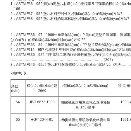
1．ASTM F36—95? 測(cè)定墊片材產(chǎn)壓縮率及回彈率的標(biāo)準(z
（166）
2．ASTM F37—95? 墊片材料密封性的標(biāo)準(zhǔn)試驗(yàn)方法
3．ASTM F38—95? 墊片材料的蠕率松馳的標(biāo)準(zhǔn)試驗(yàn)
4．ASTM F586—97（1989年重新確認(rèn)）? 測(cè)定墊片泄漏率（泄漏率與
(guān)系）的標(biāo)準(zhǔn)試驗(yàn)方式 ??………………………………
5．ASTM F363—89（1994年重新確認(rèn)）?? 墊片腐蝕試驗(yàn)的標(biā
6．ASTM F112—95? 包覆墊片密封性能的標(biāo)準(zhǔn)試驗(yàn)方
7．ASTM F336—92? 用于腐蝕工況的非金屬包覆墊片的設(shè)計(jì)與結(jié)構(
……………………………………………………………………（207）
8．ASTM F146—95a? 墊片材料耐液體標(biāo)準(zhǔn)試驗(yàn)方
?續(xù) 表
標(biāo)準(zhǔn)號
標(biāo)準(zhǔn)名稱(chēng)
發(fā)
序號
(hào)
(hào)
64
JB/T 8873-1999
1999.4
機(jī)械密封用聚四氟乙烯毛坯技
術(shù)要件
65
HG/T 2044-91
1991.7
機(jī)械密封用噴涂氧化鉻密封環
(huán)技術(shù)條件