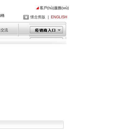
客戶(hù)服務(wù)
)格
懷念舊版
|
ENGLISH
線交流