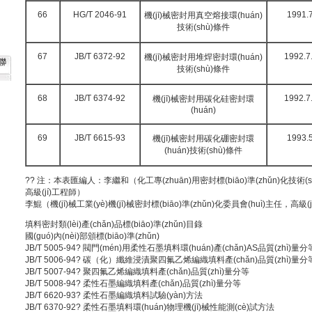
66
HG/T 2046-91
1991.7
機(jī)械密封用真空熔接環(huán)
技術(shù)條件
67
JB/T 6372-92
1992.7
機(jī)械密封用堆焊密封環(huán)
聯
技術(shù)條件
68
JB/T 6374-92
1992.7
機(jī)械密封用碳化硅密封環
(huán)
69
JB/T 6615-93
1993.5
機(jī)械密封用碳化硼密封環
(huán)技術(shù)條件
?? 注：本表匯編人：李繼和（化工專(zhuān)用密封標(biāo)準(zhǔn)化技術(shù)
高級(jí)工程師）
李鯤（機(jī)械工業(yè)機(jī)械密封標(biāo)準(zhǔn)化委員會(huì)主任，高級(
填料密封類(lèi)產(chǎn)品標(biāo)準(zhǔn)目錄
國(guó)內(nèi)部頒標(biāo)準(zhǔn)
JB/T 5005-94? 閥門(mén)用柔性
石墨填料環(huán)
產(chǎn)AS品質(zhì)量分
JB/T 5006-94? 碳（化）纖維浸漬聚四氟乙烯編織填料產(chǎn)品質(zhì)量分
JB/T 5007-94? 聚四氟乙烯編織填料產(chǎn)品質(zhì)量分等
JB/T 5008-94? 柔性石墨編織填料產(chǎn)品質(zhì)量分等
JB/T 6620-93? 柔性石墨編織填料試驗(yàn)方法
JB/T 6370-92? 柔性石墨填料環(huán)物理機(jī)械性能測(cè)試方法