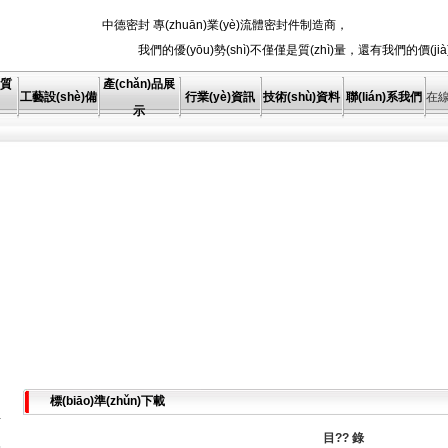
中德密封 專(zhuān)業(yè)流體密封件制造商，
我們的優(yōu)勢(shì)不僅僅是質(zhì)量，還有我們的價(jià
資質
產(chǎn)品展
工藝設(shè)備
行業(yè)資訊
技術(shù)資料
聯(lián)系我們
在
示
標(biāo)準(zhǔn)下載
目
??
錄