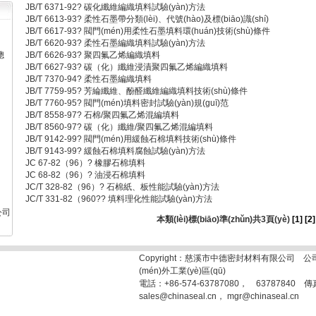
JB/T 6371-92? 碳化纖維編織填料試驗(yàn)方法
JB/T 6613-93? 柔性石墨帶分類(lèi)、代號(hào)及標(biāo)識(shí)
JB/T 6617-93? 閥門(mén)用柔性石墨填料環(huán)技術(shù)條件
JB/T 6620-93? 柔性石墨編織填料試驗(yàn)方法
總
JB/T 6626-93? 聚四氟乙烯編織填料
JB/T 6627-93? 碳（化）纖維浸漬聚四氟乙烯編織填料
JB/T 7370-94? 柔性石墨編織填料
JB/T 7759-95? 芳綸纖維、酚醛纖維編織填料技術(shù)條件
JB/T 7760-95? 閥門(mén)填料密封試驗(yàn)規(guī)范
JB/T 8558-97? 石棉/聚四氟乙烯混編填料
JB/T 8560-97? 碳（化）纖維/聚四氟乙烯混編填料
JB/T 9142-99? 閥門(mén)用緩蝕石棉填料技術(shù)條件
JB/T 9143-99? 緩蝕石棉填料腐蝕試驗(yàn)方法
JC 67-82（96）? 橡膠石棉填料
司
JC 68-82（96）? 油浸石棉填料
JC/T 328-82（96）? 石棉紙、板性能試驗(yàn)方法
JC/T 331-82（960?? 填料理化性能試驗(yàn)方法
公司
本類(lèi)標(biāo)準(zhǔn)共3頁(yè)
[1]
[2]
Copyright：慈溪市中德密封材料有限公司 公
(mén)外工業(yè)區(qū)
電話：+86-574-63787080， 63787840 傳真
sales@chinaseal.cn， mgr@chinaseal.cn